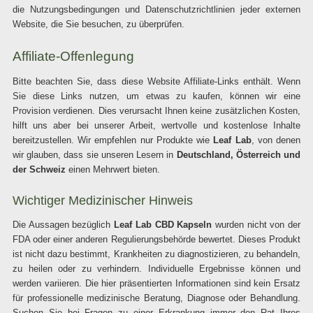
die Nutzungsbedingungen und Datenschutzrichtlinien jeder externen
Website, die Sie besuchen, zu überprüfen.
Affiliate-Offenlegung
Bitte beachten Sie, dass diese Website Affiliate-Links enthält. Wenn
Sie diese Links nutzen, um etwas zu kaufen, können wir eine
Provision verdienen. Dies verursacht Ihnen keine zusätzlichen Kosten,
hilft uns aber bei unserer Arbeit, wertvolle und kostenlose Inhalte
bereitzustellen. Wir empfehlen nur Produkte wie
Leaf Lab
, von denen
wir glauben, dass sie unseren Lesern in
Deutschland, Österreich und
der Schweiz
einen Mehrwert bieten.
Wichtiger Medizinischer Hinweis
Die Aussagen bezüglich
Leaf Lab CBD Kapseln
wurden nicht von der
FDA oder einer anderen Regulierungsbehörde bewertet. Dieses Produkt
ist nicht dazu bestimmt, Krankheiten zu diagnostizieren, zu behandeln,
zu heilen oder zu verhindern. Individuelle Ergebnisse können und
werden variieren. Die hier präsentierten Informationen sind kein Ersatz
für professionelle medizinische Beratung, Diagnose oder Behandlung.
Suchen Sie bei Fragen zu einer Erkrankung immer den Rat Ihres