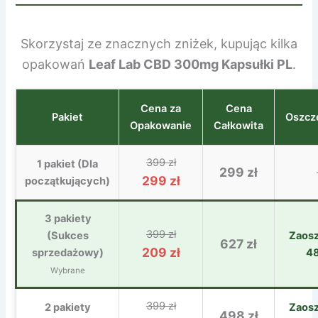
Skorzystaj ze znacznych zniżek, kupując kilka
opakowań
Leaf Lab CBD 300mg Kapsułki PL
.
Cena za
Cena
Pakiet
Oszcz
Opakowanie
Całkowita
399 zł
1 pakiet (Dla
299 zł
299 zł
początkujących)
3 pakiety
399 zł
(Sukces
Zaos
627 zł
209 zł
sprzedażowy)
4
Wybrane
399 zł
2 pakiety
Zaos
498 zł